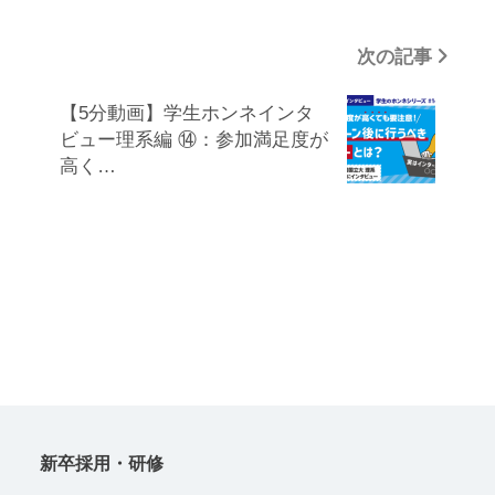
の委託を受けた者が行う法令の定める事務遂行
次の記事
に協力する必要があり、利用者本人の同意を得
ることで当該事務に支障を及ぼすおそれがある
【5分動画】学生ホンネインタ
場合
ビュー理系編 ⑭：参加満足度が
（5） 裁判所、検察庁、警察、弁護士会、消費
高く…
者センターまたはこれらに準じた権限を有する
機関から、個人情報についての開示を求められ
た場合
（6） 利用者本人から明示的に第三者への開示
または提供を求められた場合。
（7） 法令により開示または提供が許容されて
いる場合
■免責
第三者による個人情報の取得に関し、以下の場
新卒採用・研修
合当社は何らの責任を負いません。