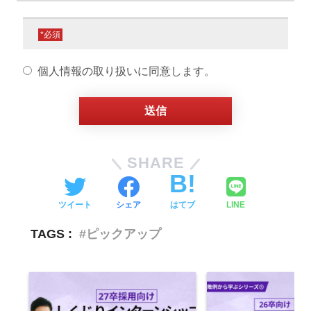
■個人情報の利用目的
個人情報取得とその利用目的は以下の通りであ
*
り、必要な範囲内で取得しています。
個人情報の取り扱いに同意します。
（1）お申し込みいただいた方に、当社及びセ
ミナー共催企業の商品または説明資料などをご
提供するため
（2）上記を行う上で必要な情報の確認やご案
内をするため
SHARE
（3）電話、電子メールなどを通じて当社及び
セミナー共催企業が提供する各種サービス情報
ツイート
シェア
はてブ
LINE
を提供するため
TAGS :
ピックアップ
（4）当社及びセミナー共催企業のサービス向
上・改善、新しいサービスの開発目的の各種ア
ンケート等にご協力いただくため
■個人情報の第三者提供