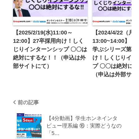
当社は利用者の個人情報について、利用者本人
の同意に基づき、ご登録いただいた本人情報、
所属企業情報、連絡先情報を、セミナー共催企
業に対し、第三者提供します。また以下の場合
【2025/2/19(水)11:00～
【2024/4/22（月
は、関係法令に反しない範囲で、利用者の同意
12:00】27卒採用向け！しく
13:00~14:00
なく利用者の個人情報を開示することがありま
じりインターンシップ 〇〇は
学ぶシリーズ第1回
す。
絶対にするな！！（申込は外
け！しくじりイン
（1） 利用者が第三者に不利益を及ぼすと当社
部サイトにて）
プ 〇〇は絶対に
が判断した場合
（申込は外部サイ
（2） 人命、身体又は財産の保護のために必要
があり、本人の同意を得ることが困難である場
合
前の記事
（3） 公衆衛生の向上又は児童の健全な育成推
【4分動画】学生ホンネインタ
進のために特に必要があり、利用者本人の同意
ビュー理系編 ⑯：実際どうなの
を得ることが困難である場合
「5…
（4） 国の機関もしくは地方公共団体またはそ