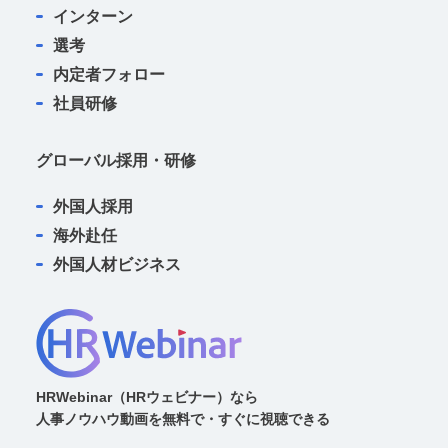
（1） 利用者自らが当サービスの機能または別
インターン
の手段を用いて特定の企業に個人情報を明らか
選考
にする場合
内定者フォロー
（2） 利用者自ら、またはその他の利用者が当
社員研修
サービスに入力した情報により、偶然に本人が
特定できてしまった場合
グローバル採用・研修
（3） 当サービスからリンクされる外部サイト
外国人採用
において、利用者自らが個人情報が提供し、ま
海外赴任
たそれが利用された場合
外国人材ビジネス
（4） 利用者本人以外が利用者個人を識別でき
る情報（ID・パスワードなど）を入手した場合
■外部委託について
当社は個人情報の取り扱いの全部または一部を
外部に委託する場合があります。委託を行う場
HRWebinar（HRウェビナー）なら
合には、充分な個人情報保護水準を確保してい
人事ノウハウ動画を無料で・すぐに視聴できる
ることを条件として委託先を選定し、機密保持