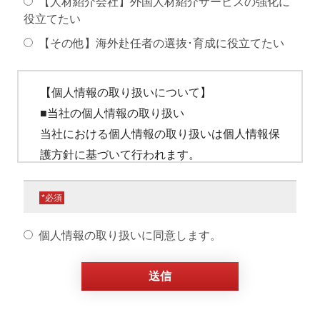
【人材紹介会社】外国人材紹介サービスの強化に
役立てたい
【その他】海外赴任者の選抜･育成に役立てたい
【個人情報の取り扱いについて】
■当社の個人情報の取り扱い
当社における個人情報の取り扱いは個人情報保
護方針に基づいて行われます。
■個人情報の利用目的
個人情報取得とその利用目的は以下の通りであ
*
り、必要な範囲内で取得しています。
個人情報の取り扱いに同意します。
（1）お申し込みいただいた方に、当社及びセ
ミナー共催企業の商品または説明資料などをご
提供するため
（2）上記を行う上で必要な情報の確認やご案