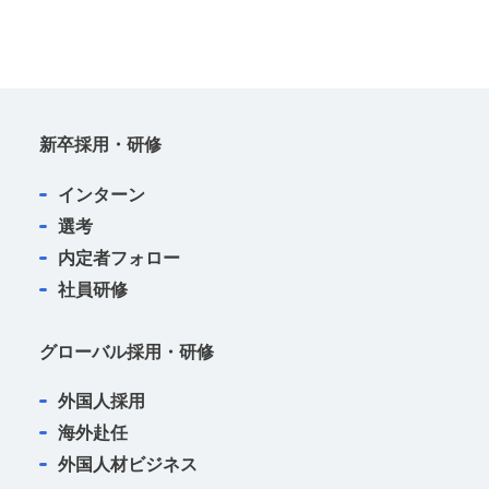
た場合
（6） 利用者本人から明示的に第三者への開示
または提供を求められた場合。
（7） 法令により開示または提供が許容されて
いる場合
新卒採用・研修
■免責
第三者による個人情報の取得に関し、以下の場
インターン
合当社は何らの責任を負いません。
選考
（1） 利用者自らが当サービスの機能または別
内定者フォロー
の手段を用いて特定の企業に個人情報を明らか
社員研修
にする場合
グローバル採用・研修
（2） 利用者自ら、またはその他の利用者が当
サービスに入力した情報により、偶然に本人が
外国人採用
特定できてしまった場合
海外赴任
（3） 当サービスからリンクされる外部サイト
外国人材ビジネス
において、利用者自らが個人情報が提供し、ま