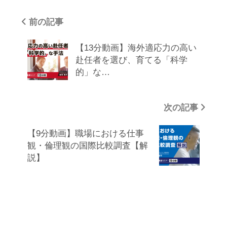
が判断した場合
前の記事
（2） 人命、身体又は財産の保護のために必要
があり、本人の同意を得ることが困難である場
【13分動画】海外適応力の高い
合
赴任者を選び、育てる「科学
（3） 公衆衛生の向上又は児童の健全な育成推
的」な…
進のために特に必要があり、利用者本人の同意
を得ることが困難である場合
次の記事
（4） 国の機関もしくは地方公共団体またはそ
の委託を受けた者が行う法令の定める事務遂行
【9分動画】職場における仕事
に協力する必要があり、利用者本人の同意を得
観・倫理観の国際比較調査【解
ることで当該事務に支障を及ぼすおそれがある
説】
場合
（5） 裁判所、検察庁、警察、弁護士会、消費
者センターまたはこれらに準じた権限を有する
機関から、個人情報についての開示を求められ