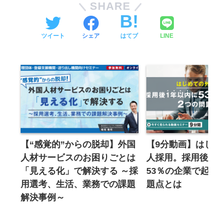
内をするため
SHARE
（3）電話、電子メールなどを通じて当社及び
セミナー共催企業が提供する各種サービス情報
ツイート
シェア
はてブ
LINE
を提供するため
（4）当社及びセミナー共催企業のサービス向
上・改善、新しいサービスの開発目的の各種ア
ンケート等にご協力いただくため
■個人情報の第三者提供
当社は利用者の個人情報について、利用者本人
の同意に基づき、ご登録いただいた本人情報、
所属企業情報、連絡先情報を、セミナー共催企
【“感覚的”からの脱却】外国
【9分動画】はじ
人材サービスのお困りごとは
人採用。採用後1
業に対し、第三者提供します。また以下の場合
「見える化」で解決する ～採
53％の企業で起こ
は、関係法令に反しない範囲で、利用者の同意
用選考、生活、業務での課題
題点とは
なく利用者の個人情報を開示することがありま
解決事例～
す。
（1） 利用者が第三者に不利益を及ぼすと当社