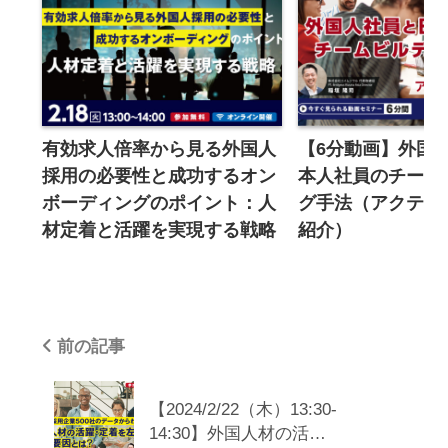
上・改善、新しいサービスの開発目的の各種ア
ンケート等にご協力いただくため
■個人情報の第三者提供
当社は利用者の個人情報について、利用者本人
の同意に基づき、ご登録いただいた本人情報、
所属企業情報、連絡先情報を、セミナー共催企
有効求人倍率から見る外国人
【6分動画】外国
採用の必要性と成功するオン
本人社員のチーム
業に対し、第三者提供します。また以下の場合
ボーディングのポイント：人
グ手法（アクティ
は、関係法令に反しない範囲で、利用者の同意
材定着と活躍を実現する戦略
紹介）
なく利用者の個人情報を開示することがありま
す。
（1） 利用者が第三者に不利益を及ぼすと当社
が判断した場合
前の記事
（2） 人命、身体又は財産の保護のために必要
があり、本人の同意を得ることが困難である場
合
【2024/2/22（木）13:30-
14:30】外国人材の活…
（3） 公衆衛生の向上又は児童の健全な育成推