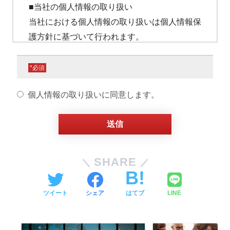
■当社の個人情報の取り扱い
当社における個人情報の取り扱いは個人情報保
護方針に基づいて行われます。
■個人情報の利用目的
個人情報取得とその利用目的は以下の通りであ
*
り、必要な範囲内で取得しています。
個人情報の取り扱いに同意します。
（1）お申し込みいただいた方に、当社及びセ
ミナー共催企業の商品または説明資料などをご
提供するため
（2）上記を行う上で必要な情報の確認やご案
内をするため
SHARE
（3）電話、電子メールなどを通じて当社及び
セミナー共催企業が提供する各種サービス情報
ツイート
シェア
はてブ
LINE
を提供するため
（4）当社及びセミナー共催企業のサービス向