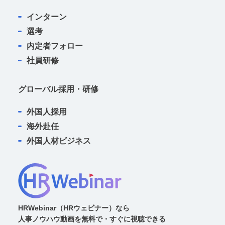
■免責
第三者による個人情報の取得に関し、以下の場
インターン
合当社は何らの責任を負いません。
選考
（1） 利用者自らが当サービスの機能または別
内定者フォロー
の手段を用いて特定の企業に個人情報を明らか
社員研修
にする場合
グローバル採用・研修
（2） 利用者自ら、またはその他の利用者が当
サービスに入力した情報により、偶然に本人が
外国人採用
特定できてしまった場合
海外赴任
（3） 当サービスからリンクされる外部サイト
外国人材ビジネス
において、利用者自らが個人情報が提供し、ま
たそれが利用された場合
（4） 利用者本人以外が利用者個人を識別でき
る情報（ID・パスワードなど）を入手した場合
■外部委託について
HRWebinar（HRウェビナー）なら
人事ノウハウ動画を無料で・すぐに視聴できる
当社は個人情報の取り扱いの全部または一部を