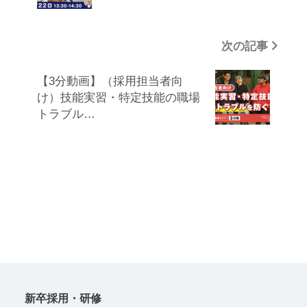
進のために特に必要があり、利用者本人の同意
を得ることが困難である場合
次の記事
（4） 国の機関もしくは地方公共団体またはそ
の委託を受けた者が行う法令の定める事務遂行
【3分動画】（採用担当者向
に協力する必要があり、利用者本人の同意を得
け）技能実習・特定技能の職場
ることで当該事務に支障を及ぼすおそれがある
トラブル…
場合
（5） 裁判所、検察庁、警察、弁護士会、消費
者センターまたはこれらに準じた権限を有する
機関から、個人情報についての開示を求められ
た場合
（6） 利用者本人から明示的に第三者への開示
または提供を求められた場合。
（7） 法令により開示または提供が許容されて
いる場合
新卒採用・研修